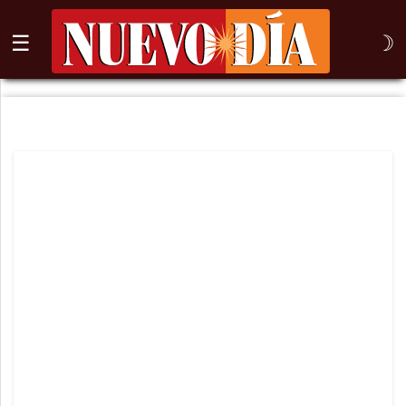
☰
☽
⌕
Inicio
Nogales
Columna
Sonora
México
Arizona
Internacional