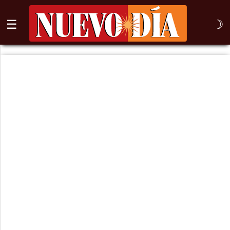
☰
☽
⌕
Inicio
Nogales
Columna
Sonora
México
Arizona
Internacional