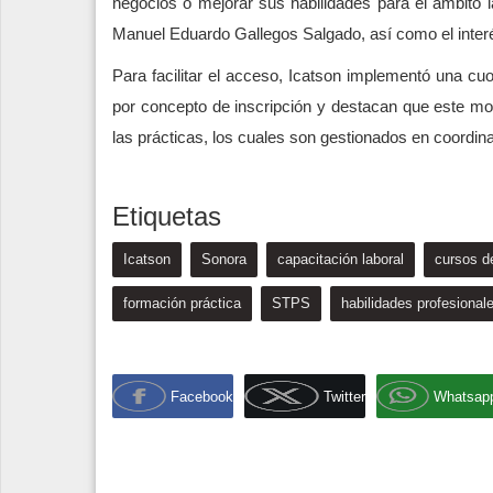
negocios o mejorar sus habilidades para el ámbito l
Manuel Eduardo Gallegos Salgado, así como el inter
Para facilitar el acceso, Icatson implementó una c
por concepto de inscripción y destacan que este mon
las prácticas, los cuales son gestionados en coordi
Etiquetas
Icatson
Sonora
capacitación laboral
cursos de
formación práctica
STPS
habilidades profesional
Facebook
Twitter
Whatsap