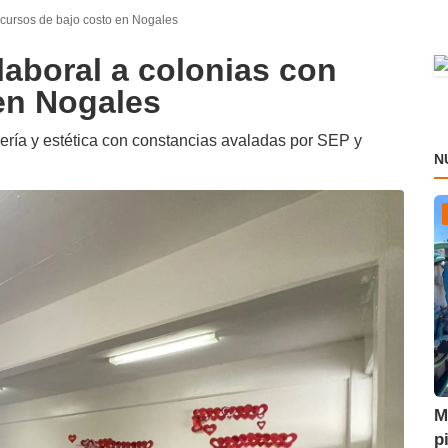
 cursos de bajo costo en Nogales
laboral a colonias con
en Nogales
bería y estética con constancias avaladas por SEP y
N
M
p