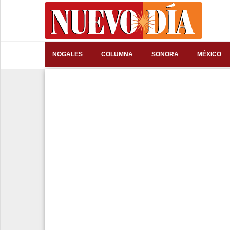
⌕
NOGALES
COLUMNA
SONORA
MÉXICO
Inicio
Nogales
Columna
Sonora
México
Arizona
Internacional
Deportes