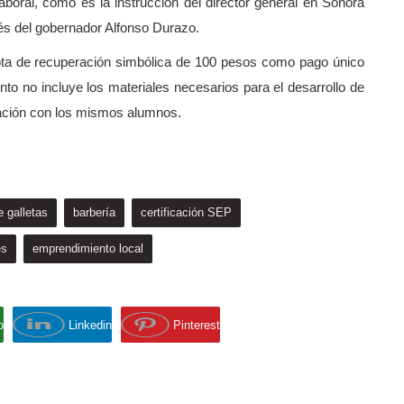
aboral, como es la instrucción del director general en Sonora
és del gobernador Alfonso Durazo.
uota de recuperación simbólica de 100 pesos como pago único
to no incluye los materiales necesarios para el desarrollo de
nación con los mismos alumnos.
 galletas
barbería
certificación SEP
es
emprendimiento local
p
Linkedin
Pinterest