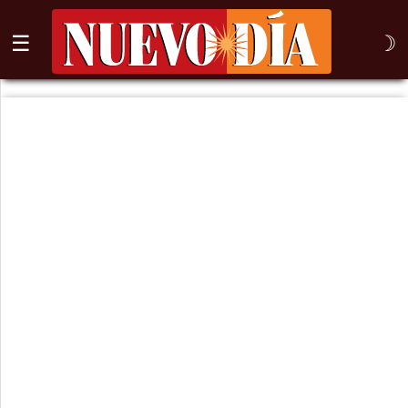
☰
☽
⌕
Inicio
Nogales
Columna
Sonora
México
Arizona
Internacional