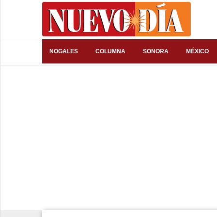
⌕
NOGALES
COLUMNA
SONORA
MÉXICO
Inicio
Nogales
Columna
Sonora
México
Arizona
Internacional
Deportes