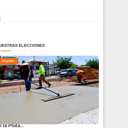
UESTRAS ELECCIONES
Nogales
vanza 45 % obra de reparación del socavón
n la Pluta...