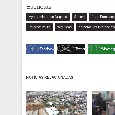
Etiquetas
Ayuntamiento de Nogales
Sonora
Juan Francisc
infraestructura
seguridad
corporativas internacion
Facebook
Twitter
Whatsap
NOTICIAS RELACIONADAS