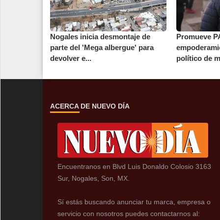
Nogales inicia desmontaje de
Promueve P
parte del 'Mega albergue' para
empoderamie
devolver e...
político de 
ACERCA DE NUEVO DÍA
Encuentranos en Blvd Luis Donaldo Colosio 3163
Sur, Nogales, Son, MX.
Sí estás buscando anunciar tu marca, empresa o
servicio con nosotros puedes contactarnos al: