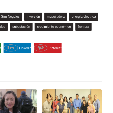
o Gim Nogales
inversión
maquiladora
energía eléctrica
ales
subestación
crecimiento económico
frontera
p
Linkedin
Pinterest