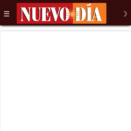
☰
☽
⌕
Inicio
Nogales
Columna
Sonora
México
Arizona
Internacional