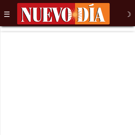
☰
☽
⌕
Inicio
Nogales
Columna
Sonora
México
Arizona
Internacional