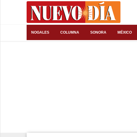
⌕
NOGALES
COLUMNA
SONORA
MÉXICO
Inicio
Nogales
Columna
Sonora
México
Arizona
Internacional
Deportes