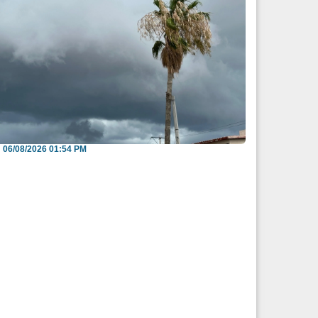
iden evitar arroyos y vialidades de riesgo
nte pronós...
06/08/2026 01:54 PM