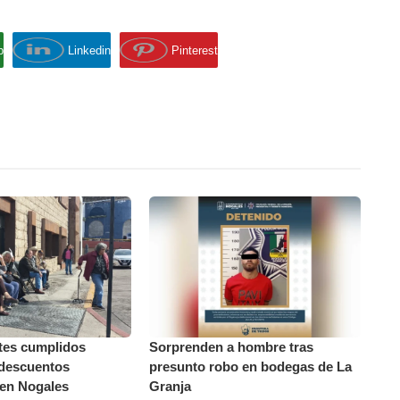
p
Linkedin
Pinterest
tes cumplidos
Sorprenden a hombre tras
descuentos
presunto robo en bodegas de La
 en Nogales
Granja