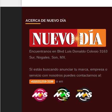
ACERCA DE NUEVO DÍA
Encuentranos en Blvd Luis Donaldo Colosio 3163
Sur, Nogales, Son, MX.
Sí estás buscando anunciar tu marca, empresa o
servicio con nosotros puedes contactarnos al:
o en
+52(631)319-3199