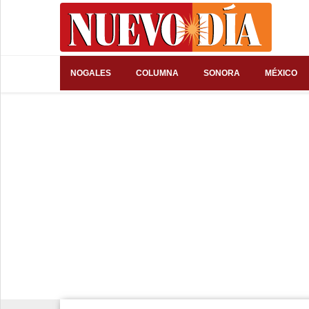
⌕
NOGALES
COLUMNA
SONORA
MÉXICO
Inicio
Nogales
Columna
Sonora
México
Arizona
Internacional
Deportes