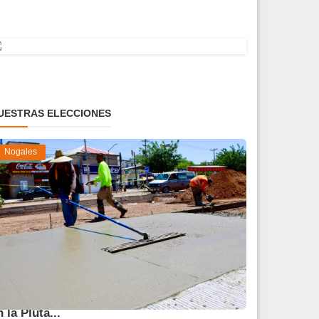
UESTRAS ELECCIONES
Nogales
vanza 45 % obra de reparación del socavón
n la Pluta...