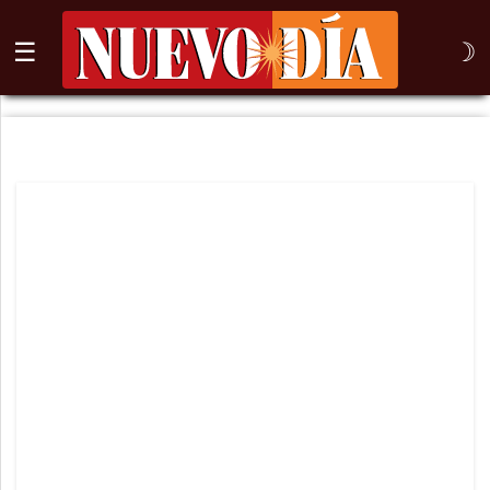
☰
☽
⌕
Inicio
Nogales
Columna
Sonora
México
Arizona
Internacional