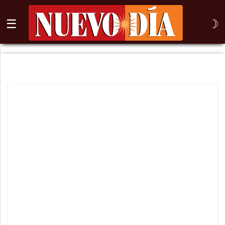
☰
☽
⌕
Inicio
Nogales
Columna
Sonora
México
Arizona
Internacional