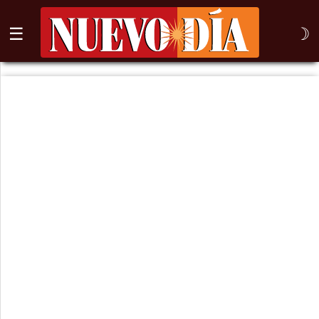
☰
☽
⌕
Inicio
Nogales
Columna
Sonora
México
Arizona
Internacional