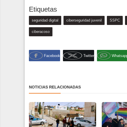
Etiquetas
seguridad digital
ciberseguridad juvenil
SSPC
ciberacoso
Facebook
Twitter
Whatsap
NOTICIAS RELACIONADAS