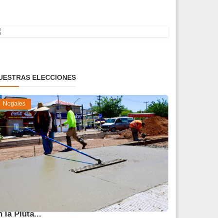
UESTRAS ELECCIONES
Nogales
vanza 45 % obra de reparación del socavón
n la Pluta...