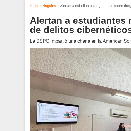
Inicio
Nogales
Alertan a estudiantes nogalenses sobre riesg
Espectáculos
Alertan a estudiantes
Tecnología
de delitos cibernético
Contacto
La SSPC impartió una charla en la American Schoo
Edición Impresa