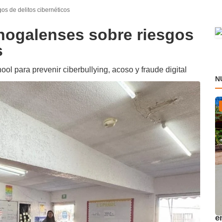
os de delitos cibernéticos
 nogalenses sobre riesgos
s
l para prevenir ciberbullying, acoso y fraude digital
N
A
e