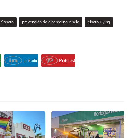
Sonora
prevención de ciberdelincuencia
ciberbullying
p
Linkedin
Pinterest