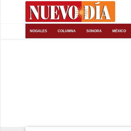
⌕
NOGALES
COLUMNA
SONORA
MÉXICO
Inicio
Nogales
Columna
Sonora
México
Arizona
Internacional
Deportes