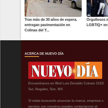
Tras más de 30 años de espera,
Orgullosos 
entregan pavimentación en
LGBTIQ+ en
Colinas del Y...
ACERCA DE NUEVO DÍA
Encuentranos en Blvd Luis Donaldo Colosio 3163
Sur, Nogales, Son, MX.
Sí estás buscando anunciar tu marca, empresa o
servicio con nosotros puedes contactarnos al: