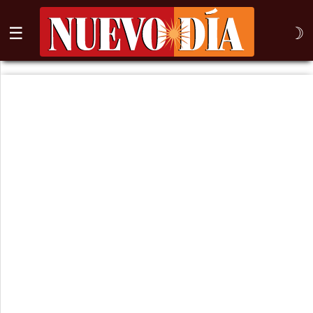
☰
☽
⌕
Inicio
Nogales
Columna
Sonora
México
Arizona
Internacional