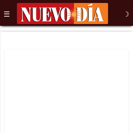
☰
☽
⌕
Inicio
Nogales
Columna
Sonora
México
Arizona
Internacional