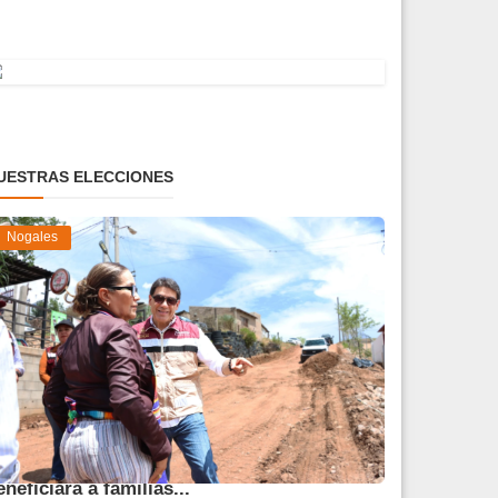
UESTRAS ELECCIONES
Nogales
vanza obra de pavimentación que
eneficiará a familias...