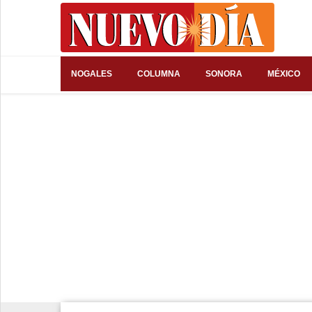
⌕
NOGALES
COLUMNA
SONORA
MÉXICO
Inicio
Nogales
Columna
Sonora
México
Arizona
Internacional
Deportes