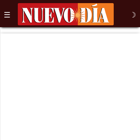
☰
☽
⌕
Inicio
Nogales
Columna
Sonora
México
Arizona
Internacional