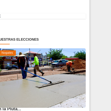
UESTRAS ELECCIONES
Nogales
vanza 45 % obra de reparación del socavón
n la Pluta...