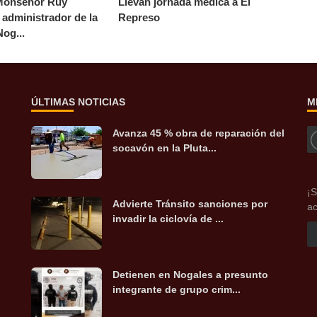
Monseñor Ruy
Llevan jornada médica a El
administrador de la
Represo
Nog...
ÚLTIMAS NOTICIAS
M
Avanza 45 % obra de reparación del
socavón en la Pluta...
¡S
Advierte Tránsito sanciones por
ac
invadir la ciclovía de ...
Detienen en Nogales a presunto
integrante de grupo crim...