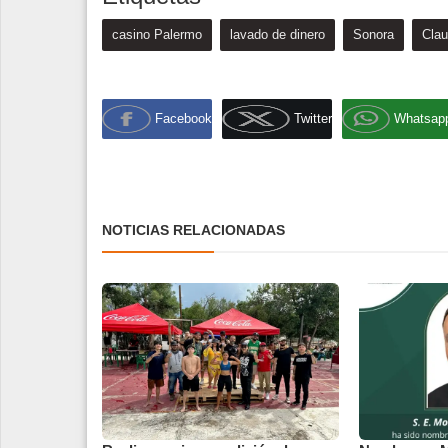
casino Palermo
lavado de dinero
Sonora
Cla
Facebook
Twitter
Whatsap
NOTICIAS RELACIONADAS