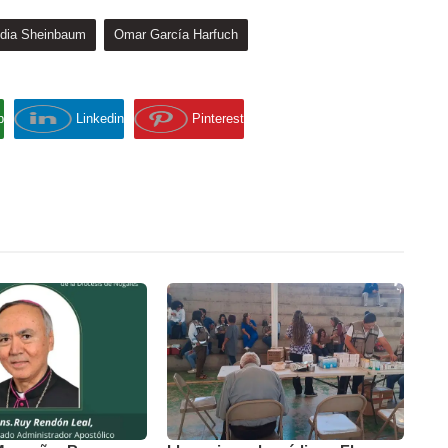
udia Sheinbaum
Omar García Harfuch
p
Linkedin
Pinterest