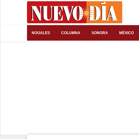
⌕
NOGALES
COLUMNA
SONORA
MÉXICO
Inicio
Nogales
Columna
Sonora
México
Arizona
Internacional
Deportes