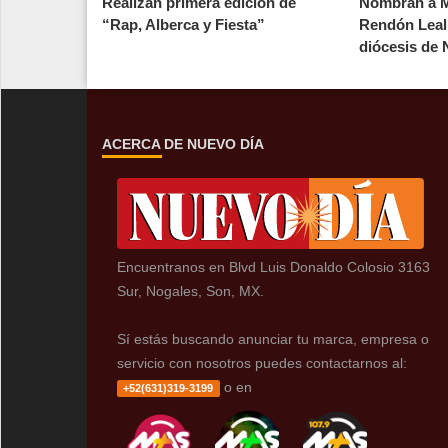
Realizan primera edición de
Nombran a 
“Rap, Alberca y Fiesta”
Rendón Leal 
diócesis de 
ACERCA DE NUEVO DÍA
Encuentranos en Blvd Luis Donaldo Colosio 3163
Sur, Nogales, Son, MX.
Sí estás buscando anunciar tu marca, empresa o
servicio con nosotros puedes contactarnos al:
o en
+52(631)319-3199