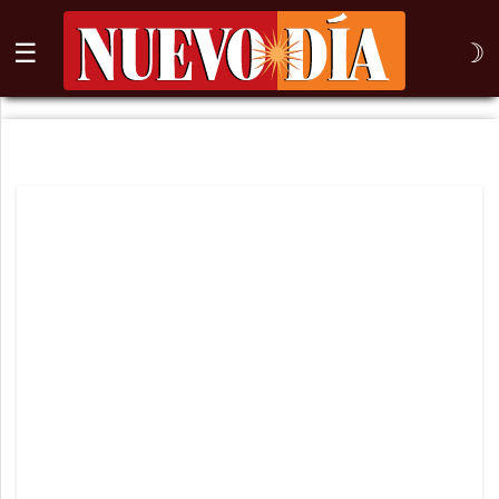
☰
☽
⌕
Inicio
Nogales
Columna
Sonora
México
Arizona
Internacional