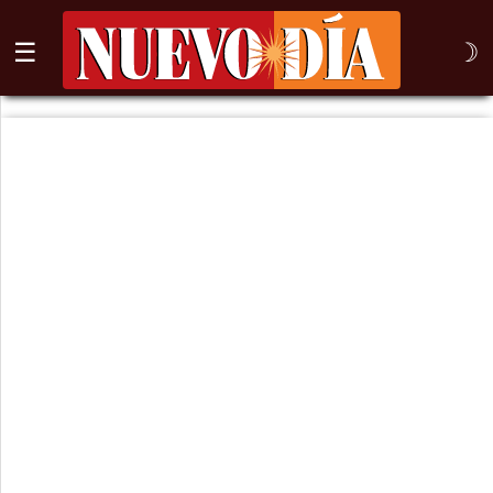
☰
☽
⌕
Inicio
Nogales
Columna
Sonora
México
Arizona
Internacional