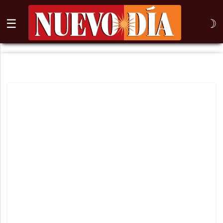
☰
☽
⌕
Inicio
Nogales
Columna
Sonora
México
Arizona
Internacional