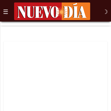
☰
☽
⌕
Inicio
Nogales
Columna
Sonora
México
Arizona
Internacional