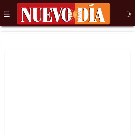
☰
☽
⌕
Inicio
Nogales
Columna
Sonora
México
Arizona
Internacional