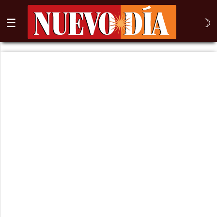
☰
☽
⌕
Inicio
Nogales
Columna
Sonora
México
Arizona
Internacional