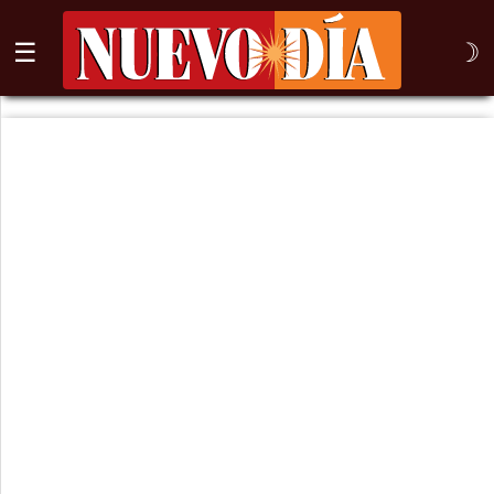
☰
☽
⌕
Inicio
Nogales
Columna
Sonora
México
Arizona
Internacional