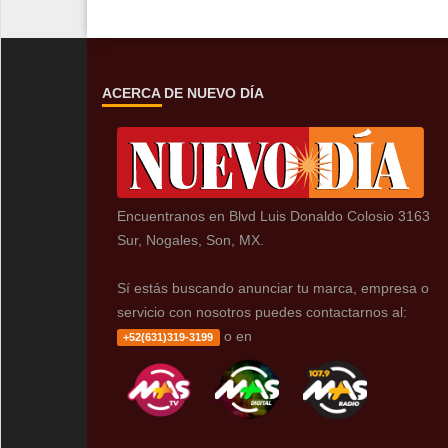
ACERCA DE NUEVO DÍA
Encuentranos en Blvd Luis Donaldo Colosio 3163
Sur, Nogales, Son, MX.
Sí estás buscando anunciar tu marca, empresa o
servicio con nosotros puedes contactarnos al:
o en
+52(631)319-3199