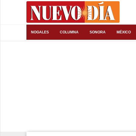
⌕
NOGALES
COLUMNA
SONORA
MÉXICO
Inicio
Nogales
Columna
Sonora
México
Arizona
Internacional
Deportes