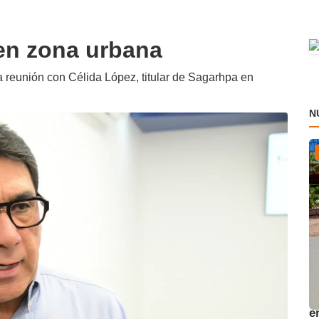
en zona urbana
 reunión con Célida López, titular de Sagarhpa en
N
A
e