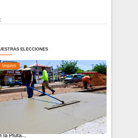
UESTRAS ELECCIONES
Nogales
vanza 45 % obra de reparación del socavón
n la Pluta...