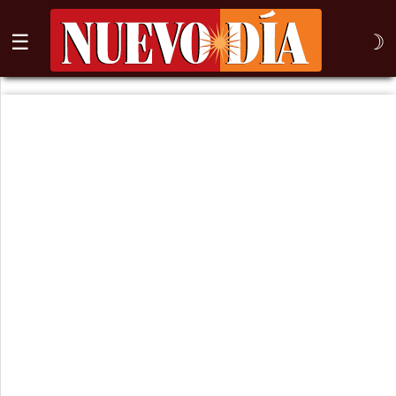
☰
☽
⌕
Inicio
Nogales
Columna
Sonora
México
Arizona
Internacional