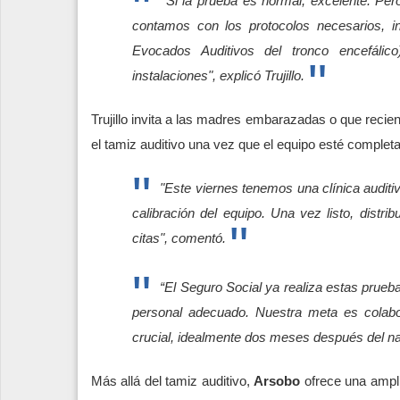
"Si la prueba es normal, excelente. Per
contamos con los protocolos necesarios, i
Evocados Auditivos del tronco encefálico
instalaciones", explicó Trujillo.
Trujillo invita a las madres embarazadas o que reci
el tamiz auditivo una vez que el equipo esté comple
"Este viernes tenemos una clínica auditi
calibración del equipo. Una vez listo, distr
citas", comentó.
“El Seguro Social ya realiza estas prueb
personal adecuado. Nuestra meta es colabora
crucial, idealmente dos meses después del na
Más allá del tamiz auditivo,
Arsobo
ofrece una ampli