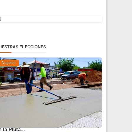
UESTRAS ELECCIONES
Nogales
vanza 45 % obra de reparación del socavón
n la Pluta...