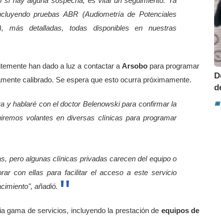
o si hay alguna sospecha, es vital un seguimiento. Ya
ncluyendo pruebas ABR (Audiometría de Potenciales
), más detalladas, todas disponibles en nuestras
entemente han dado a luz a contactar a
Arsobo
para programar
D
tamente calibrado. Se espera que esto ocurra próximamente.
d
va y hablaré con el doctor Belenowski para confirmar la
📅
ibuiremos volantes en diversas clínicas para programar
as, pero algunas clínicas privadas carecen del equipo o
r con ellas para facilitar el acceso a este servicio
cimiento", añadió.
a gama de servicios, incluyendo la prestación de
equipos de