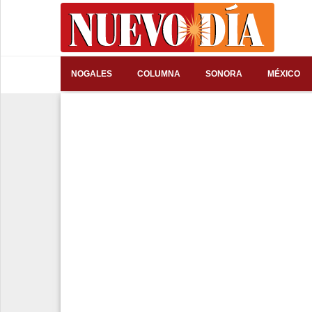
⌕
NOGALES
COLUMNA
SONORA
MÉXICO
Inicio
Nogales
Columna
Sonora
México
Arizona
Internacional
Deportes