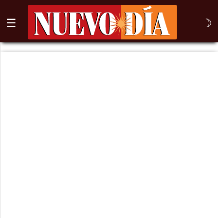
☰
☽
⌕
Inicio
Nogales
Columna
Sonora
México
Arizona
Internacional