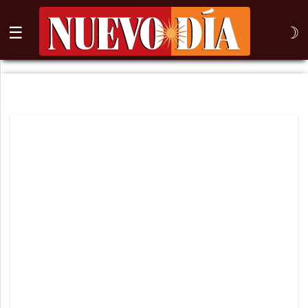
☰
☽
⌕
Inicio
Nogales
Columna
Sonora
México
Arizona
Internacional