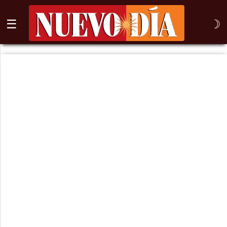
☰
☽
⌕
Inicio
Nogales
Columna
Sonora
México
Arizona
Internacional