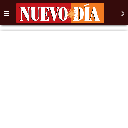
☰
☽
⌕
Inicio
Nogales
Columna
Sonora
México
Arizona
Internacional