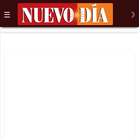
☰
☽
⌕
Inicio
Nogales
Columna
Sonora
México
Arizona
Internacional