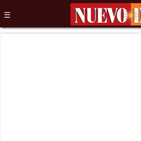
☰
⌕
Inicio
Nogales
Columna
Sonora
México
Arizona
Internacional