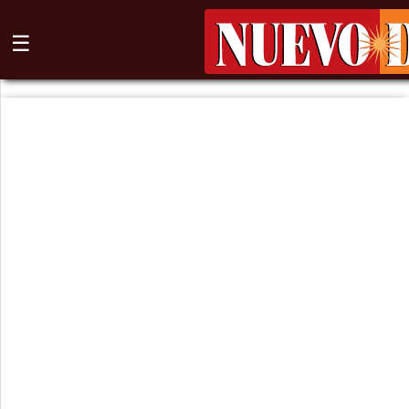
☰
⌕
Inicio
Nogales
Columna
Sonora
México
Arizona
Internacional