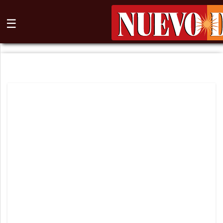
☰
⌕
Inicio
Nogales
Columna
Sonora
México
Arizona
Internacional