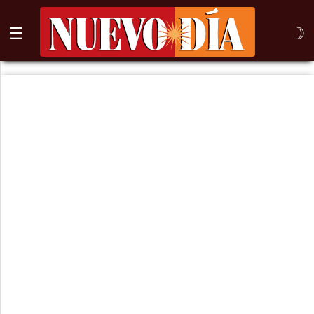
☰
☽
⌕
Inicio
Nogales
Columna
Sonora
México
Arizona
Internacional