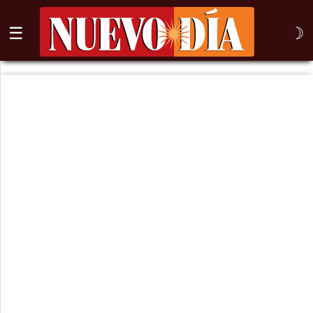
☰
☽
⌕
Inicio
Nogales
Columna
Sonora
México
Arizona
Internacional