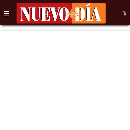
☰
☽
⌕
Inicio
Nogales
Columna
Sonora
México
Arizona
Internacional