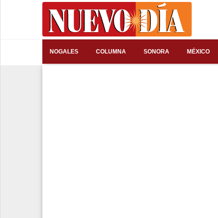
⌕
NOGALES
COLUMNA
SONORA
MÉXICO
Inicio
Nogales
Columna
Sonora
México
Arizona
Internacional
Deportes