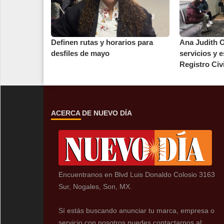
Definen rutas y horarios para
Ana Judith O
desfiles de mayo
servicios y e
Registro Civi
ACERCA DE NUEVO DÍA
Encuentranos en Blvd Luis Donaldo Colosio 3163
Sur, Nogales, Son, MX.
Sí estás buscando anunciar tu marca, empresa o
servicio con nosotros puedes contactarnos al: