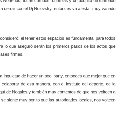
s Norteños, tocan corridos, cumbias y un poquito de tumbado
s a cerrar con el Dj Nolovsky, entonces va a estar muy variado
consideró, el tener estos espacios es fundamental para todos
ara lo que aseguró serán los primeros pasos de los actos que
ases firmes.
 inquietud de hacer un pool party, entonces que mejor que en
olaborar de esa manera, con el instituto del deporte, de la
e aquí de Nogales y también muy contentos de que nos volteen a
se siente muy bonito que las autoridades locales, nos volteen