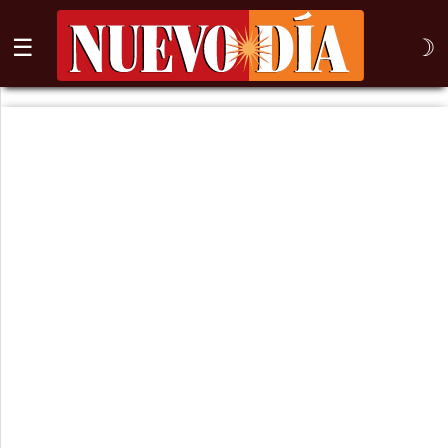
☰
☽
⌕
Inicio
Nogales
Columna
Sonora
México
Arizona
Internacional