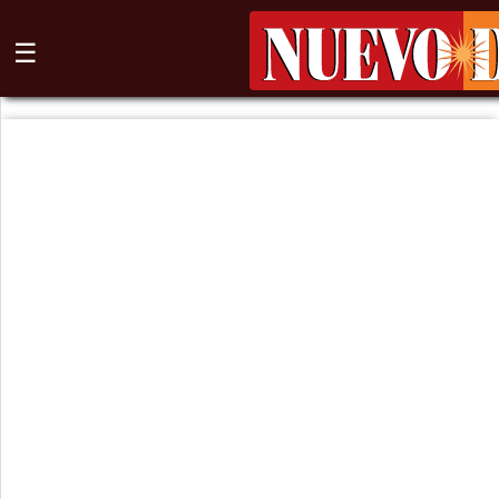
☰
⌕
Inicio
Nogales
Columna
Sonora
México
Arizona
Internacional