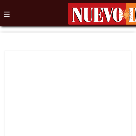
☰
⌕
Inicio
Nogales
Columna
Sonora
México
Arizona
Internacional