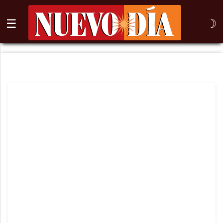
☰
☽
⌕
Inicio
Nogales
Columna
Sonora
México
Arizona
Internacional