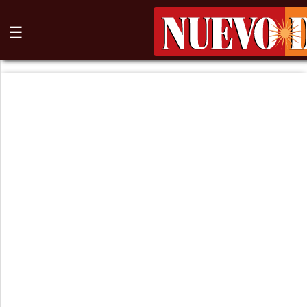
☰
⌕
Inicio
Nogales
Columna
Sonora
México
Arizona
Internacional