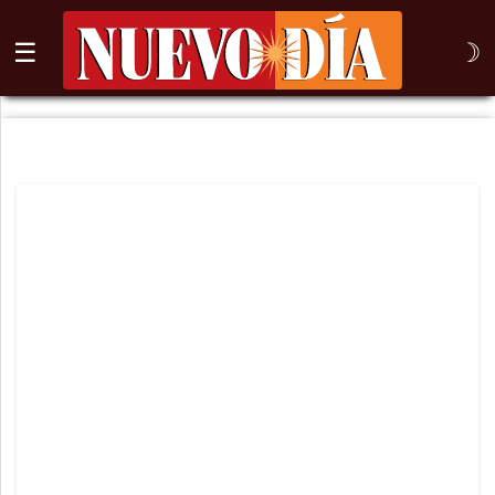
☰
☽
⌕
Inicio
Nogales
Columna
Sonora
México
Arizona
Internacional