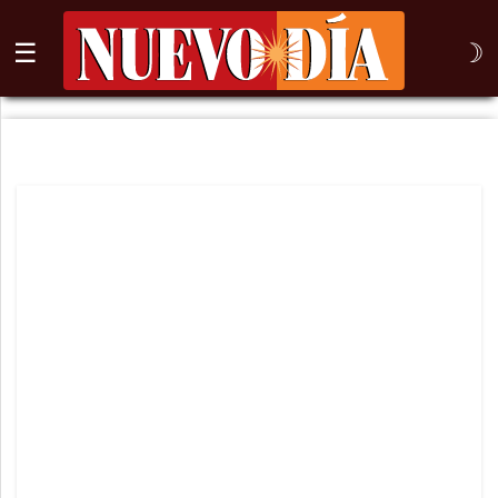
☰
☽
⌕
Inicio
Nogales
Columna
Sonora
México
Arizona
Internacional