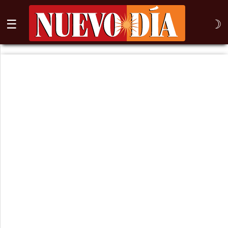
☰
☽
⌕
Inicio
Nogales
Columna
Sonora
México
Arizona
Internacional