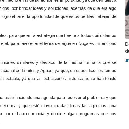
 el hecho en sí de la reunión es importante, ya que demuestra
nidos, por brindar ideas y soluciones, además de que era algo
ogro el tener la oportunidad de que estos perfiles trabajen de
ales, para que en la estrategia que traemos todos coincidamos
eneral, para favorecer el tema del agua en Nogales”, mencionó
D
d
📅
uniones similares y destaco de la misma forma la que se
acional de Límites y Aguas, ya que, en específico, los temas
ua potable, ya que las poblaciones históricamente han tenido
ue estar haciendo una agenda para resolver el problema y que
mericana y que estén involucradas todas las agencias, una
r por el banco mundial y donde salgan programas que nos
.