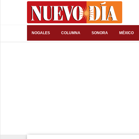
⌕
NOGALES
COLUMNA
SONORA
MÉXICO
Inicio
Nogales
Columna
Sonora
México
Arizona
Internacional
Deportes