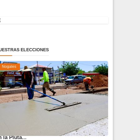
UESTRAS ELECCIONES
Nogales
vanza 45 % obra de reparación del socavón
n la Pluta...