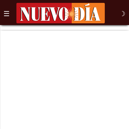
☰
☽
⌕
Inicio
Nogales
Columna
Sonora
México
Arizona
Internacional